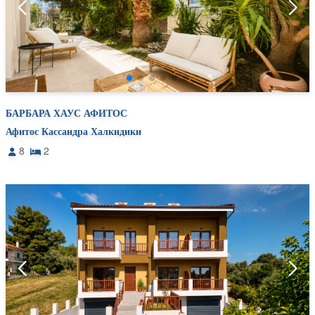
БАРБАРА ХАУС АФИТОС
Афитос Кассандра Халкидики
8
2