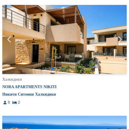
Халкидики
NORA APARTMENTS NIKITI
Никити Ситония Халкидики
8
2