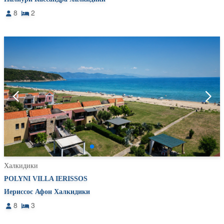
8
2
Халкидики
POLYNI VILLA IERISSOS
Иериссос Афон Халкидики
8
3